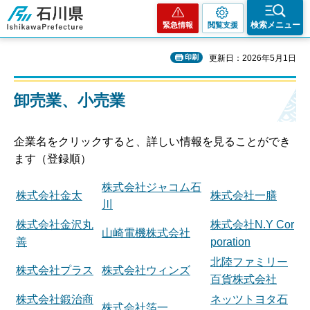
石川県
検索メニュー
緊急情報
閲覧支援
印刷
更新日：2026年5月1日
卸売業、小売業
企業名をクリックすると、詳しい情報を見ることができ
ます（登録順）
株式会社ジャコム石
株式会社金太
株式会社一膳
川
株式会社金沢丸
株式会社N.Y Cor
山崎電機株式会社
善
poration
北陸ファミリー
株式会社プラス
株式会社ウィンズ
百貨株式会社
株式会社鍛治商
ネッツトヨタ石
株式会社箔一