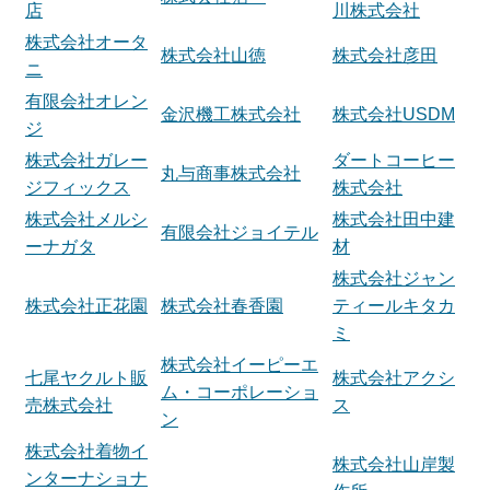
店
川株式会社
株式会社オータ
株式会社山徳
株式会社彦田
ニ
有限会社オレン
金沢機工株式会社
株式会社USDM
ジ
株式会社ガレー
ダートコーヒー
丸与商事株式会社
ジフィックス
株式会社
株式会社メルシ
株式会社田中建
有限会社ジョイテル
ーナガタ
材
株式会社ジャン
株式会社正花園
株式会社春香園
ティールキタカ
ミ
株式会社イーピーエ
七尾ヤクルト販
株式会社アクシ
ム・コーポレーショ
売株式会社
ス
ン
株式会社着物イ
株式会社山岸製
ンターナショナ