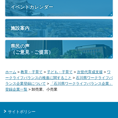
イベントカレンダー
施設案内
県民の声
（ご意見・ご提言）
ホーム
>
教育・子育て
>
子ども・子育て
>
次世代育成支援
>
ワ
ークライフバランスの推進に関すること
>
石川県ワークライフバ
ランス企業登録について
>
「石川県ワークライフバランス企業」
登録企業一覧
> 卸売業、小売業
サイトポリシー