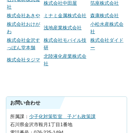
株式会社中田屋
箔座株式会社
社
株式会社あきや
ミナミ金属株式会社
森康株式会社
株式会社おけが
小松水産株式会
浅地産業株式会社
わ
社
株式会社金沢す
株式会社モバイル技
株式会社ダイド
っぽん堂本舗
研
ー
北陸液化産業株式会
株式会社タジマ
社
お問い合わせ
所属課：
少子化対策監室 子ども政策課
石川県金沢市鞍月1丁目1番地
電話番号：076-225-1494