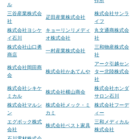
作所
ル
三谷産業株式会
株式会社サンラ
疋田産業株式会社
社
イフ
株式会社ヨシケ
キョーリンリメディ
丸文通商株式会
イ石川
オ株式会社
社
株式会社山口勇
三和物産株式会
一村産業株式会社
商店
社
アーク引越セン
株式会社岡田商
株式会社かあてんや
ター北陸株式会
会
社
株式会社シキケ
株式会社ホンダ
株式会社横山商会
ミカル
サロン石川
株式会社マルシ
株式会社メック・ミ
株式会社フーデ
ン
カミ
ィー
エグボック株式
三和メディカル
株式会社ベスト家具
会社
株式会社
石川電材株式会