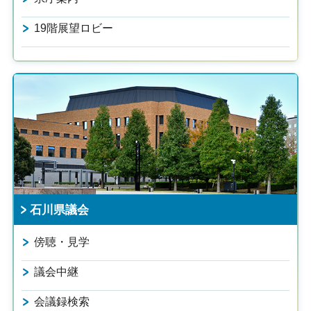
19階展望ロビー
石川県議会
傍聴・見学
議会中継
会議録検索