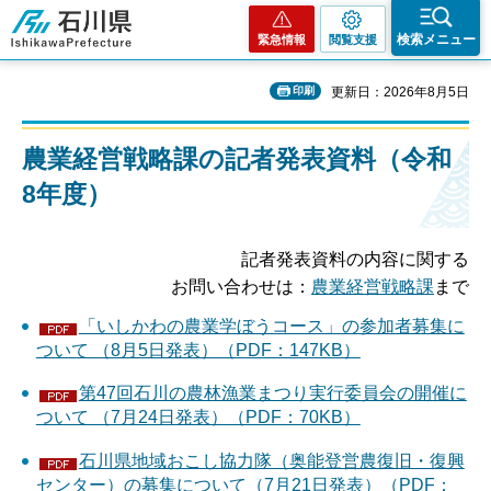
石川県
検索メニュー
緊急情報
閲覧支援
印刷
更新日：2026年8月5日
農業経営戦略課の記者発表資料（令和
8年度）
記者発表資料の内容に関する
お問い合わせは：
農業経営戦略課
まで
「いしかわの農業学ぼうコース」の参加者募集に
ついて （8月5日発表）（PDF：147KB）
第47回石川の農林漁業まつり実行委員会の開催に
ついて （7月24日発表）（PDF：70KB）
石川県地域おこし協力隊（奥能登営農復旧・復興
センター）の募集について（7月21日発表）（PDF：