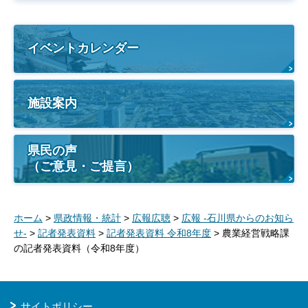
イベントカレンダー
施設案内
県民の声
（ご意見・ご提言）
ホーム
>
県政情報・統計
>
広報広聴
>
広報 -石川県からのお知ら
せ-
>
記者発表資料
>
記者発表資料 令和8年度
> 農業経営戦略課
の記者発表資料（令和8年度）
サイトポリシー