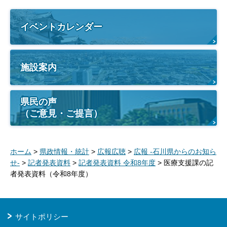
イベントカレンダー
施設案内
県民の声
（ご意見・ご提言）
ホーム
>
県政情報・統計
>
広報広聴
>
広報 -石川県からのお知ら
せ-
>
記者発表資料
>
記者発表資料 令和8年度
> 医療支援課の記
者発表資料（令和8年度）
サイトポリシー