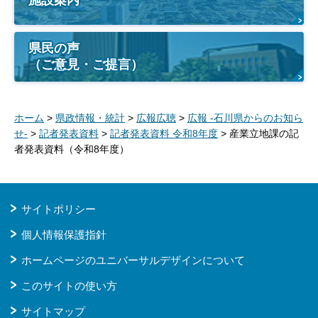
県民の声
（ご意見・ご提言）
ホーム
>
県政情報・統計
>
広報広聴
>
広報 -石川県からのお知ら
せ-
>
記者発表資料
>
記者発表資料 令和8年度
> 産業立地課の記
者発表資料（令和8年度）
サイトポリシー
個人情報保護指針
ホームページのユニバーサルデザインについて
このサイトの使い方
サイトマップ