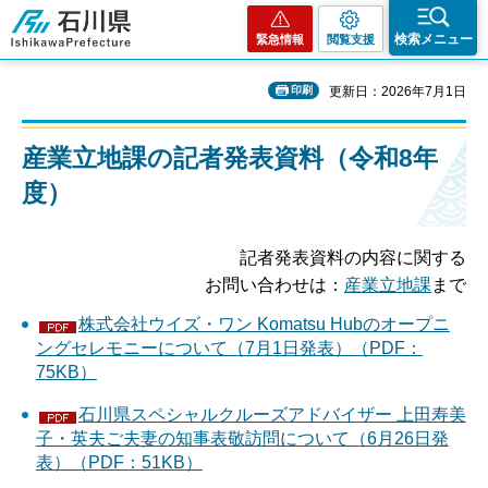
石川県
検索メニュー
緊急情報
閲覧支援
印刷
更新日：2026年7月1日
産業立地課の記者発表資料（令和8年
度）
記者発表資料の内容に関する
お問い合わせは：
産業立地課
まで
株式会社ウイズ・ワン Komatsu Hubのオープニ
ングセレモニーについて（7月1日発表）（PDF：
75KB）
石川県スペシャルクルーズアドバイザー 上田寿美
子・英夫ご夫妻の知事表敬訪問について（6月26日発
表）（PDF：51KB）