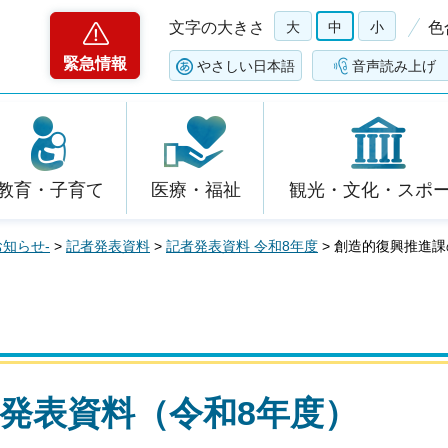
文字の大きさ
大
中
小
色
緊急情報
やさしい日本語
音声読み上げ
教育・子育て
医療・福祉
観光・文化・スポ
お知らせ-
>
記者発表資料
>
記者発表資料 令和8年度
> 創造的復興推進
発表資料（令和8年度）