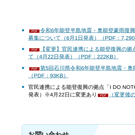
令和6年能登半島地震・奥能登豪雨復興祈
募集について（6月1日発表）（PDF：7,290
【変更】官民連携による能登復興の拠点「
て（4月22日発表）（PDF：222KB）
第5回石川県令和6年能登半島地震・奥
（PDF：93KB）
官民連携による能登復興の拠点「I DO NO
発表）※4月22日に変更あり
（変更後の
お問い合わせ