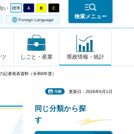
合い
標準
A
B
C
検索メニュー
Foreign Language
ーツ
しごと・産業
県政情報・統計
課の記者発表資料（令和8年度）
更新日：2026年6月1日
印刷
同じ分類から探
す