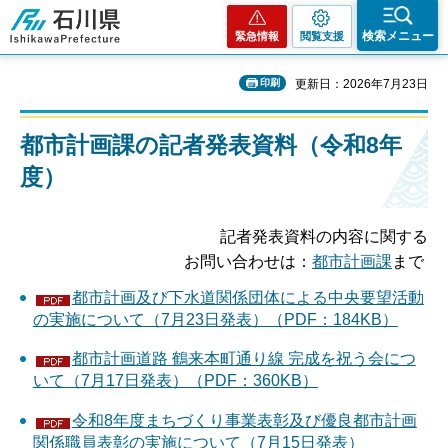
石川県
検索メニュー
緊急情報
閲覧支援
印刷
更新日：2026年7月23日
都市計画課の記者発表資料（令和8年
度）
記者発表資料の内容に関する
お問い合わせは：
都市計画課
まで
都市計画及び下水道関係団体による中央要望活動
の実施について（7月23日発表）（PDF：184KB）
都市計画道路 鶴来本町通り線 完成を祝う会につ
いて（7月17日発表）（PDF：360KB）
令和8年度まちづくり事業表彰及び優良都市計画
関係職員表彰の実施について（7月15日発表）