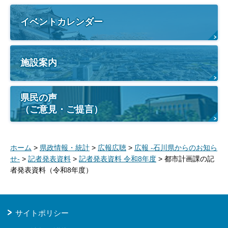
イベントカレンダー
施設案内
県民の声
（ご意見・ご提言）
ホーム
>
県政情報・統計
>
広報広聴
>
広報 -石川県からのお知ら
せ-
>
記者発表資料
>
記者発表資料 令和8年度
> 都市計画課の記
者発表資料（令和8年度）
サイトポリシー