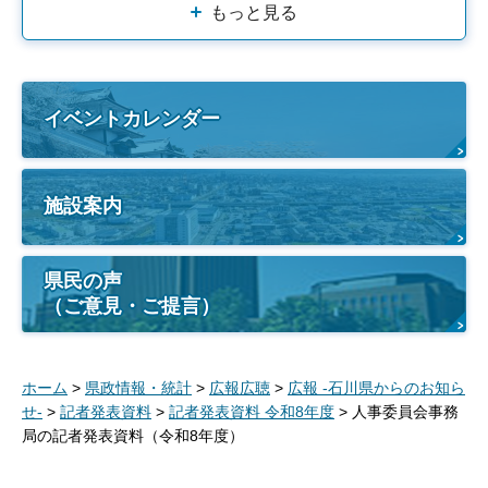
もっと見る
イベントカレンダー
施設案内
県民の声
（ご意見・ご提言）
ホーム
>
県政情報・統計
>
広報広聴
>
広報 -石川県からのお知ら
せ-
>
記者発表資料
>
記者発表資料 令和8年度
> 人事委員会事務
局の記者発表資料（令和8年度）