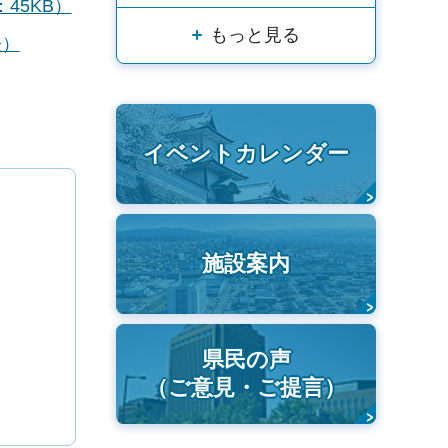
45KB）
もっと見る
表）
イベントカレンダー
施設案内
県民の声
（ご意見・ご提言）