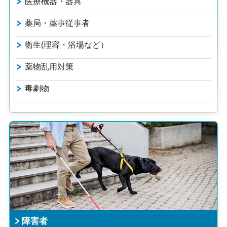
医療機器・器具
薬局・薬事従事者
衛生(理容・浴場など）
薬物乱用対策
毒劇物
障害者