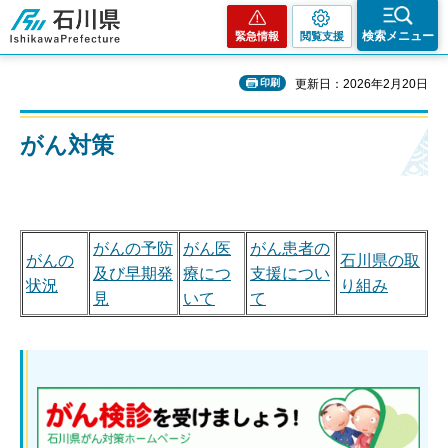
石川県
検索メニュー
緊急情報
閲覧支援
印刷
更新日：2026年2月20日
がん対策
がんの予防
がん医
がん患者の
がんの
石川県の取
及び早期発
療につ
支援につい
状況
り組み
見
いて
て