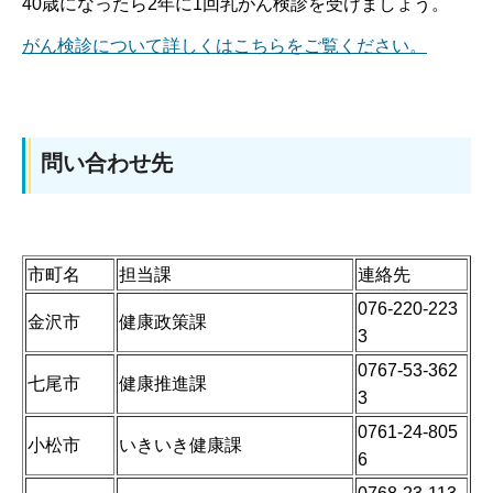
40歳になったら2年に1回乳がん検診を受けましょう。
がん検診について詳しくはこちらをご覧ください。
問い合わせ先
市町名
担当課
連絡先
076-220-223
金沢市
健康政策課
3
0767-53-362
七尾市
健康推進課
3
0761-24-805
小松市
いきいき健康課
6