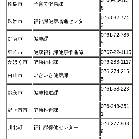
0768-23-113
輪島市
子育て健康課
6
0768-82-774
珠洲市
福祉課健康増進センター
2
0761-72-786
加賀市
健康課
5
羽咋市
健康福祉課健康推進係
0767-22-1115
かほく市
健康福祉課
076-283-1117
076-274-215
白山市
いきいき健康課
5
0761-58-223
能美市
健康推進課
5
076-248-351
野々市市
健康推進課
1
076-277-838
川北町
福祉課保健センター
8