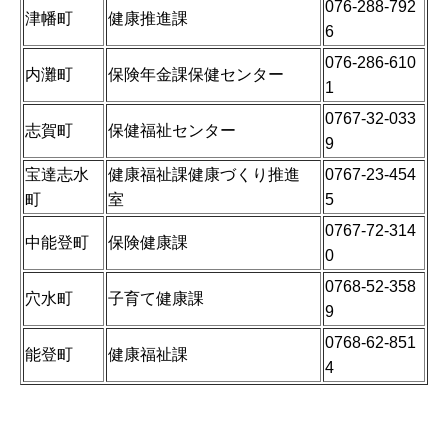
076-288-792
津幡町
健康推進課
6
076-286-610
内灘町
保険年金課保健センター
1
0767-32-033
志賀町
保健福祉センター
9
宝達志水
健康福祉課健康づくり推進
0767-23-454
町
室
5
0767-72-314
中能登町
保険健康課
0
0768-52-358
穴水町
子育て健康課
9
0768-62-851
能登町
健康福祉課
4