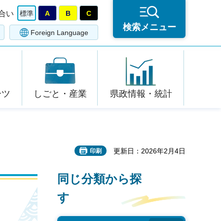
合い
標準
A
B
C
検索メニュー
Foreign Language
ーツ
しごと・産業
県政情報・統計
更新日：2026年2月4日
印刷
同じ分類から探
す