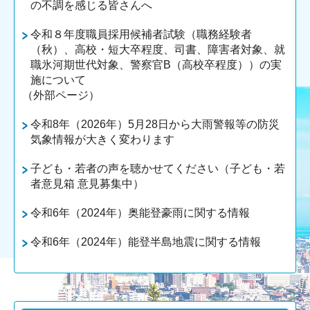
の不調を感じる皆さんへ
令和８年度職員採用候補者試験（職務経験者
（秋）、高校・短大卒程度、司書、障害者対象、就
職氷河期世代対象、警察官B（高校卒程度））の実
施について
（外部ページ）
令和8年（2026年）5月28日から大雨警報等の防災
気象情報が大きく変わります
子ども・若者の声を聴かせてください（子ども・若
者意見箱 意見募集中）
令和6年（2024年）奥能登豪雨に関する情報
令和6年（2024年）能登半島地震に関する情報