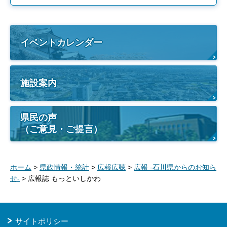
イベントカレンダー
施設案内
県民の声
（ご意見・ご提言）
ホーム
>
県政情報・統計
>
広報広聴
>
広報 -石川県からのお知ら
せ-
> 広報誌 もっといしかわ
サイトポリシー