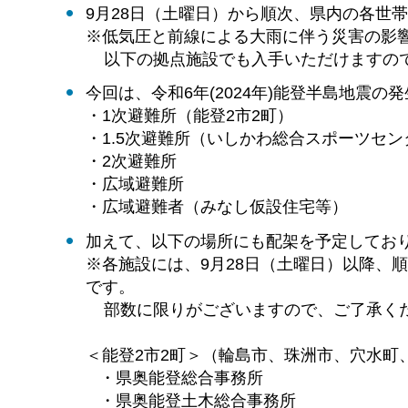
9月28日（土曜日）から順次、県内の各世
※低気圧と前線による大雨に伴う災害の影
以下の拠点施設でも入手いただけますの
今回は、令和6年(2024年)能登半島地震
・1次避難所（能登2市2町）
・1.5次避難所（いしかわ総合スポーツセン
・2次避難所
・広域避難所
・広域避難者（みなし仮設住宅等）
加えて、以下の場所にも配架を予定してお
※各施設には、9月28日（土曜日）以降、
です。
部数に限りがございますので、ご了承く
＜能登2市2町＞（輪島市、珠洲市、穴水町
・県奥能登総合事務所
・県奥能登土木総合事務所