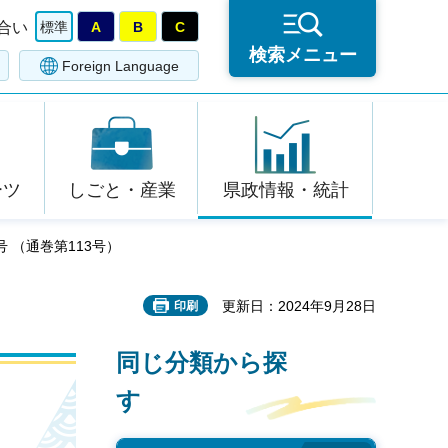
合い
標準
A
B
C
検索メニュー
Foreign Language
ーツ
しごと・産業
県政情報・統計
号 （通巻第113号）
更新日：2024年9月28日
印刷
同じ分類から探
す
）