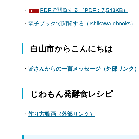
・
PDFで閲覧する（PDF：7,543KB）
・
電子ブックで閲覧する（Ishikawa ebook
白山市からこんにちは
・
皆さんからの一言メッセージ（外部リンク
じわもん発酵食レシピ
・
作り方動画（外部リンク）