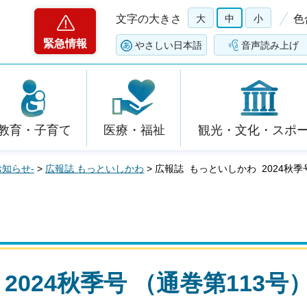
文字の大きさ
大
中
小
色
緊急情報
やさしい日本語
音声読み上げ
教育・子育て
医療・福祉
観光・文化・スポ
お知らせ-
>
広報誌 もっといしかわ
> 広報誌 もっといしかわ 2024秋季
024秋季号 （通巻第113号