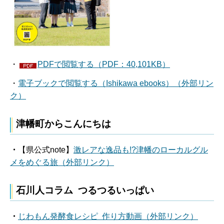
・
PDFで閲覧する（PDF：40,101KB）
・
電子ブックで閲覧する（Ishikawa ebooks）（外部リン
ク）
津幡町からこんにちは
・
【県公式note】
激レアな逸品も!?津幡のローカルグル
メをめぐる旅（外部リンク）
石川人コラム つるつるいっぱい
・
じわもん発酵食レシピ 作り方動画（外部リンク）