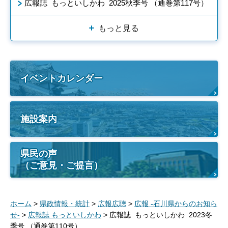
広報誌 もっといしかわ 2025秋季号 （通巻第117号）
もっと見る
イベントカレンダー
施設案内
県民の声
（ご意見・ご提言）
ホーム
>
県政情報・統計
>
広報広聴
>
広報 -石川県からのお知ら
せ-
>
広報誌 もっといしかわ
> 広報誌 もっといしかわ 2023冬
季号 （通巻第110号）