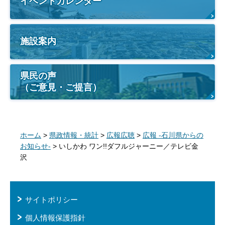
イベントカレンダー
施設案内
県民の声
（ご意見・ご提言）
ホーム
>
県政情報・統計
>
広報広聴
>
広報 -石川県からの
お知らせ-
> いしかわ ワン!!ダフルジャーニー／テレビ金
沢
サイトポリシー
個人情報保護指針