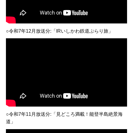
○令和7年12月放送分:「IRいしかわ鉄道ぶらり旅」
○令和7年11月放送分:「見どころ満載！能登半島絶景海
道」