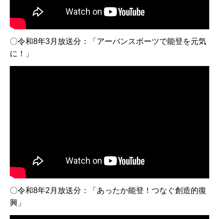
〇令和8年3月放送分：「アーバンスポーツで能登を元気
に！」
〇令和8年2月放送分：「あったか能登！つなぐ創造的復
興」