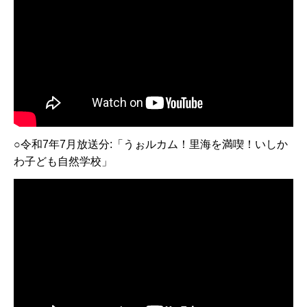
○令和7年7月放送分:「うぉルカム！里海を満喫！いしか
わ子ども自然学校」