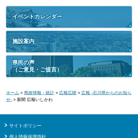
イベントカレンダー
施設案内
県民の声
（ご意見・ご提言）
ホーム
>
県政情報・統計
>
広報広聴
>
広報 -石川県からのお知ら
せ-
> 新聞 広報いしかわ
サイトポリシー
個人情報保護指針