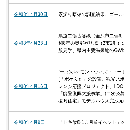
令和8年4月30日
素掘り暗渠の調査結果、ゴールデ
県道二俣古谷線（金沢市二俣町地
令和8年4月23日
和8年の奥能登地域（2市2町）の
般見学、県内主要温泉地のGW期
(一財)ポケモン・ウィズ・ユー財
(「ポケふた」の設置、観光スポッ
令和8年4月16日
レンジ応援プロジェクト」I DO N
「能登復興支援事業」(二次公募)
復興住宅」モデルハウス完成見学
令和8年4月9日
「トキ放鳥1カ月前イベント」の