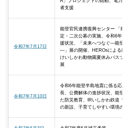
A」プロジェクトの始動、電力・
者支援
能登官民連携復興センター 「能
定・二次公募の実施、令和6年能
援状況、「未来へつなぐ―能登
令和7年7月17日
―」展の開催、HEROsによる
けいしかわ動物園夏休みバスツ
展
令和6年能登半島地震に係る応急
長、公費解体の進捗状況、能登
令和7年7月10日
た防災教育、IRいしかわ鉄道「
の新設、子育てしやすい環境の