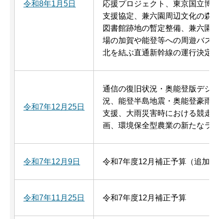
令和8年1月5日
応援プロジェクト、東京国立博
支援協定、兼六園周辺文化の森
図書館跡地の暫定整備、兼六園
場の加賀や能登等への周遊バス
北を結ぶ直通新幹線の運行決定
通信の復旧状況・奥能登版デジ
況、能登半島地震・奥能登豪雨
令和7年12月25日
支援、大雨災害時における競走
画、環境保全型農業の新たなラ
令和7年12月9日
令和7年度12月補正予算（追加提
令和7年11月25日
令和7年度12月補正予算