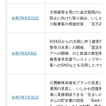
大雨被害を受けた金沢競馬のレ
令和7年8月21日
防止に向けた取り組み、いしか
ズ船乗客の周遊対策、「百万石
8月6日からの大雨に伴う被害等
聖寺川水系）の開催、「震災学
令和7年8月8日
アーの開催、のと鉄道の新型車
被害者等支援ワンストップサー
客へのSNSなどを活用したマナ
公費解体加速化プランの見直し
運用の見直し、いしかわ型復興
者に直接相談できる「住まいの
令和7年7月31日
ダムの貯水量の現状、「Back to ISH