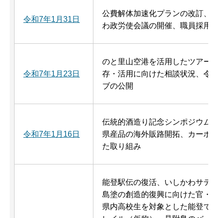
公費解体加速化プランの改訂、
令和7年1月31日
わ政労使会議の開催、職員採用
のと里山空港を活用したツアー
令和7年1月23日
存・活用に向けた相談状況、令和
ブの公開
伝統的酒造り記念シンポジウム
令和7年1月16日
県産品の海外販路開拓、カーボ
た取り組み
能登駅伝の復活、いしかわサテ
島塗の創造的復興に向けた官・
県内高校生を対象とした能登で学