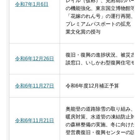
レイル（仮称）、見附島のバー
令和7年1月6日
の機能強化、東京国立博物館等と
「花嫁のれん号」の運行再開、
プレミアムパスポートの拡充（第
業文化賞の授与
復旧・復興の進捗状況、被災古
令和6年12月26日
談窓口、いしかわ型復興住宅モ
令和6年11月27日
令和6年度12月補正予算
奥能登の道路除雪の取り組み、
暖房対策、水道管の凍結防止対
令和6年11月21日
の森林整備の実施、冬に向けた
登営農復旧・復興センターの設