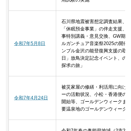
石川県地震被害想定調査結果、
「休眠預金事業」の伴走支援、
事特別講義・意見交換、GW期間
令和7年5月8日
ルガンチュア音楽祭2025の開
ンブル金沢の能登復興支援の取
日」放鳥決定記念イベント、のと
探求の旅」
被災家屋の修繕・利活用に向け
ーの活動状況、小松・香港便の
令和7年4月24日
開始等、ゴールデンウィークま
要温泉地のゴールデンウィーク
令和7年春の奥能登地域（2市2