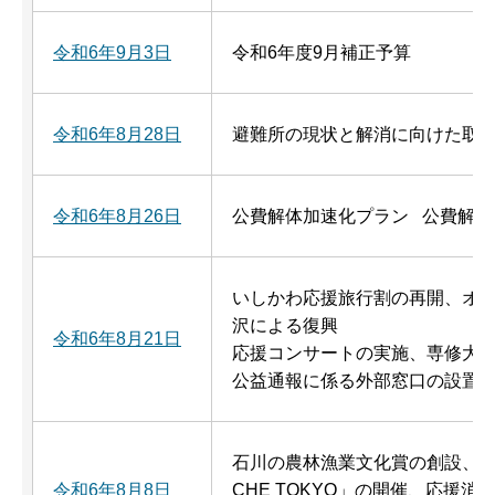
令和6年9月3日
令和6年度9月補正予算
令和6年8月28日
避難所の現状と解消に向けた取
令和6年8月26日
公費解体加速化プラン 公費解体
いしかわ応援旅行割の再開、オ
沢による復興
令和6年8月21日
応援コンサートの実施、専修大
公益通報に係る外部窓口の設置
石川の農林漁業文化賞の創設、復
令和6年8月8日
CHE TOKYO」の開催、応援