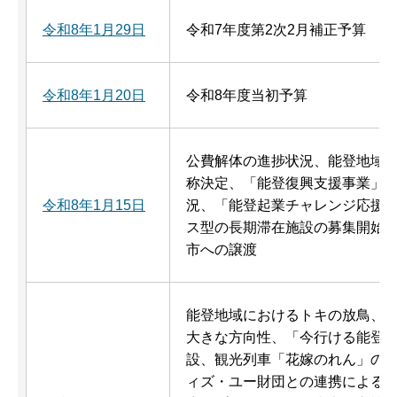
令和8年1月29日
令和7年度第2次2月補正予算
令和8年1月20日
令和8年度当初予算
公費解体の進捗状況、能登地域ト
称決定、「能登復興支援事業」 (
令和8年1月15日
況、「能登起業チャレンジ応援プ
ス型の長期滞在施設の募集開始
市への譲渡
能登地域におけるトキの放鳥、奥
大きな方向性、「今行ける能登
設、観光列車「花嫁のれん」の
ィズ・ユー財団との連携による