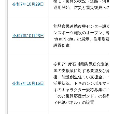
復旧・復興の状況（道路・河川
令和7年10月29日
運用開始、防災と震災復興への
能登官民連携復興センター設立か
ンスポーツ施設のオープン、輪島
令和7年10月23日
rth at Night」の展示、住
設置促進
令和7年度石川県防災総合訓練、
国の支援策に対する要望及び結
援「能登創生住まい支援金」・
令和7年10月16日
活用状況、トキのシンボルマー
キのキャラクター愛称募集につ
「のと復興応援ボンド」の発行
ィ色紙パネル」の設置