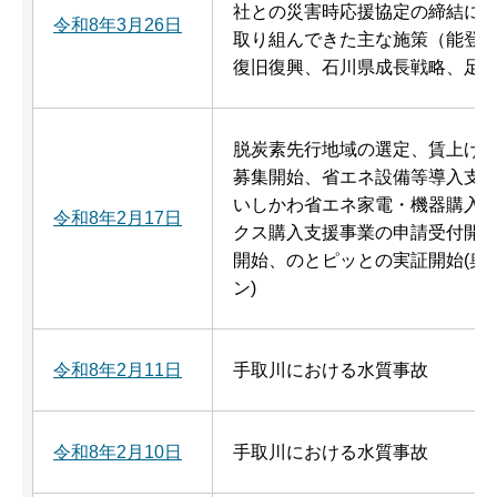
社との災害時応援協定の締結に
令和8年3月26日
取り組んできた主な施策（能登
復旧復興、石川県成長戦略、足
脱炭素先行地域の選定、賃上げ
募集開始、省エネ設備等導入支
いしかわ省エネ家電・機器購入
令和8年2月17日
クス購入支援事業の申請受付開
開始、のとピッとの実証開始(奥
ン)
令和8年2月11日
手取川における水質事故
令和8年2月10日
手取川における水質事故