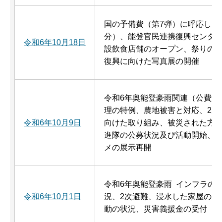
国の予備費（第7弾）に呼応した
分）、能登官民連携復興センタ
令和6年10月18日
設飲食店舗のオープン、祭りの
復興に向けた写真展の開催
令和6年奥能登豪雨関連（公費解
理の特例、農地被害と対応、2次
令和6年10月9日
向けた取り組み、被災された方
進隊の公募状況及び活動開始、
メの展示再開
令和6年奥能登豪雨 インフラの
令和6年10月1日
況、2次避難、浸水した家屋の片
動の状況、災害義援金の受付