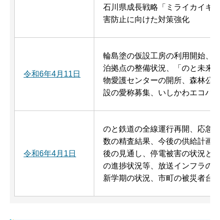
石川県成長戦略「ミライカイギ
害防止に向けた対策強化
輪島塗の仮設工房の利用開始、
泊拠点の整備状況、「のと未来
令和6年4月11日
物愛護センターの開所、森林公
設の愛称募集、いしかわエコハ
のと鉄道の全線運行再開、応急
数の精査結果、今後の供給計画
令和6年4月1日
後の見通し、停電被害の状況と
の進捗状況等、放送インフラの
新学期の状況、市町の被災者台