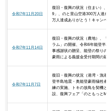
復旧・復興の状況（住まい）、救
令和7年11月20日
9」、のと里山空港300万人達成
万人達成ありがとう！キャンペ
復旧・復興の状況（農地）、「
ラム」の開催、令和6年能登半島
令和7年11月14日
事感謝状の贈呈、能登の祭りの
豪雨による義援金受付期間の延
復旧・復興の状況（港湾・漁港
登半島地震・奥能登豪雨犠牲者
令和7年11月7日
練の実施、トキの放鳥を契機と
設、復興フェア「のともっとMARC