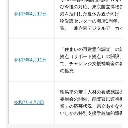
び今後の対応、東京国立博物館
令和7年4月17日
港を活用した夏休み親子向け「
物愛護センターの開所1周年、い
置、「兼六園デジタルアーカイ
「住まいの再建意向調査」の結
拠点（サポート拠点）の開設、
令和7年4月11日
て、チャレンジ支援補助金の募
の拡充
輪島塗の若手人材の養成施設の
委員会の開催、能登官民連携復
令和7年4月3日
業」の応募状況、県立あすなろ
いしかわ特別支援学校知的障害