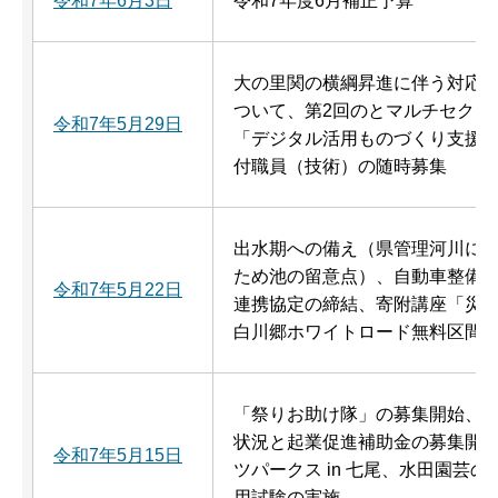
令和7年6月3日
令和7年度6月補正予算
大の里関の横綱昇進に伴う対応、
ついて、第2回のとマルチセクタ
令和7年5月29日
「デジタル活用ものづくり支援
付職員（技術）の随時募集
出水期への備え（県管理河川に
ため池の留意点）、自動車整備の
令和7年5月22日
連携協定の締結、寄附講座「災
白川郷ホワイトロード無料区間の
「祭りお助け隊」の募集開始、
状況と起業促進補助金の募集開
令和7年5月15日
ツパークス in 七尾、水田園芸
用試験の実施