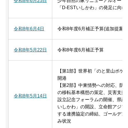
令和8年6月25日
少年自然の家リニューアルオープ
「D-ESTいしかわ」の発足に向け
令和8年6月4日
令和8年度6月補正予算(追加提案)
令和8年5月22日
令和8年度6月補正予算
【第1部】世界初「のと里山ポケ
開港
【第2部】中東情勢への対応、防
の移転基本構想の策定、災害支援
令和8年5月14日
設立記念フォーラムの開催、県政
いしかわ」の開設、立命館アジア
する連携協定の締結、ゴールデン
み状況