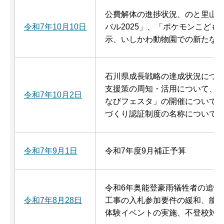
公費解体の進捗状況、のと里山空
令和7年10月10日
バル2025」、「ポケモンこども
示、いしかわ動物園での新たな
石川県成長戦略の達成状況につ
支援策の周知・活用について、
令和7年10月2日
なびフェスタ」の開催について
づくり認証制度の名称について
令和7年9月1日
令和7年度9月補正予算
令和6年奥能登豪雨犠牲者の追悼
令和7年8月28日
工事の入札参加要件の緩和、能
体験イベントの実施、不登校対