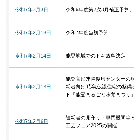
令和7年3月3日
令和6年度第2次3月補正予算、
令和7年2月18日
令和7年度当初予算
令和7年2月14日
能登地域でのトキ放鳥決定
能登官民連携復興センターの現
令和7年2月13日
災者向け 応急仮設住宅の整備状
ト「能登まるごと味覚まつり」
被災者の見守り・専門機関等と
令和7年2月6日
工芸フェア2025の開催