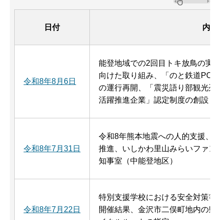
日付
内容
能登地域での2回目トキ放鳥の実
向けた取り組み、「のと鉄道POKĒMO
令和8年8月6日
の運行再開、「震災語り部観光列
活躍推進企業」認定制度の創設
令和8年熊本地震への人的支援、能
令和8年7月31日
推進、いしかわ里山みらいファン
知事室（中能登地区）
特別支援学校における安全対策等
令和8年7月22日
開催結果、金沢市二俣町地内の県