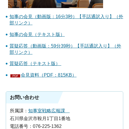
知事の会見（動画版：16分3秒）【手話通訳入り】（外
部リンク）
知事の会見（テキスト版）
質疑応答（動画版：59分39秒）【手話通訳入り】（外
部リンク）
質疑応答（テキスト版）
会見資料（PDF：815KB）
お問い合わせ
所属課：
知事室戦略広報課
石川県金沢市鞍月1丁目1番地
電話番号：076-225-1362