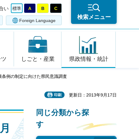
合い
標準
A
B
C
検索メニュー
Foreign Language
ーツ
しごと・産業
県政情報・統計
文化振興条例の制定に向けた県民意識調査
更新日：2013年9月17日
印刷
同じ分類から探
す
9月