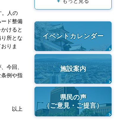
もっと見る
す。人の
ハード整備
をかけると
イベントカレンダー
拠り所とな
ておりま
が、今回、
施設案内
な条例や指
県民の声
（ご意見・ご提言）
以上