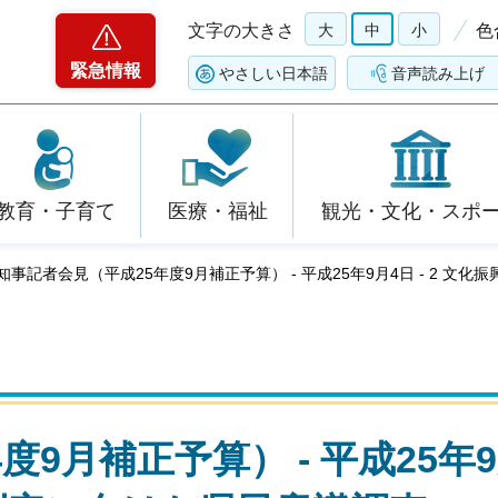
文字の大きさ
大
中
小
色
緊急情報
やさしい日本語
音声読み上げ
教育・子育て
医療・福祉
観光・文化・スポ
 知事記者会見（平成25年度9月補正予算） - 平成25年9月4日 - 2 
9月補正予算） - 平成25年