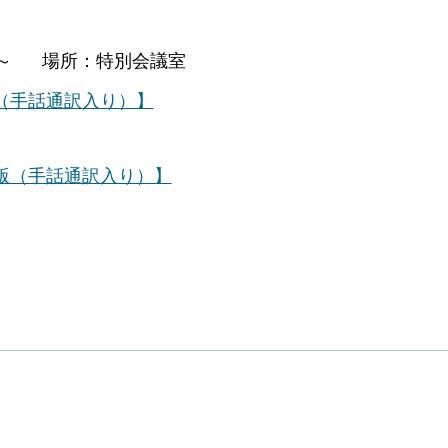
0分～ 場所：特別会議室
版（手話通訳入り）】
成版（手話通訳入り）】