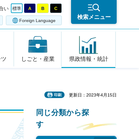
合い
標準
A
B
C
検索メニュー
Foreign Language
ーツ
しごと・産業
県政情報・統計
更新日：2023年4月15日
印刷
同じ分類から探
す