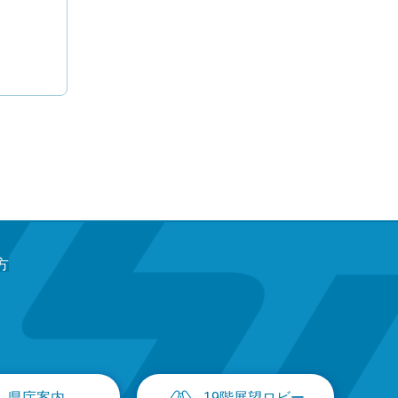
方
県庁案内
19階展望ロビー