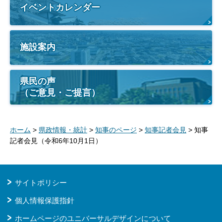
イベントカレンダー
施設案内
県民の声
（ご意見・ご提言）
ホーム
>
県政情報・統計
>
知事のページ
>
知事記者会見
> 知事
記者会見（令和6年10月1日）
サイトポリシー
個人情報保護指針
ホームページのユニバーサルデザインについて