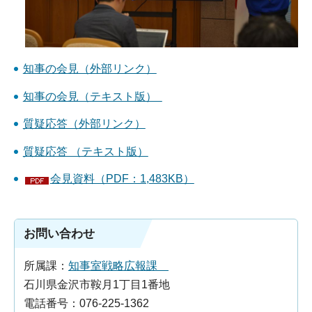
知事の会見（外部リンク）
知事の会見（テキスト版）
質疑応答（外部リンク）
質疑応答 （テキスト版）
会見資料（PDF：1,483KB）
お問い合わせ
所属課：
知事室戦略広報課
石川県金沢市鞍月1丁目1番地
電話番号：076-225-1362