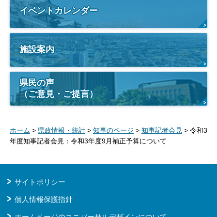
イベントカレンダー
施設案内
県民の声
（ご意見・ご提言）
ホーム
>
県政情報・統計
>
知事のページ
>
知事記者会見
> 令和3
年度知事記者会見：令和3年度9月補正予算について
サイトポリシー
個人情報保護指針
ホームページのユニバーサルデザインについて