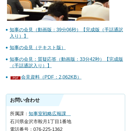
知事の会見（動画版：39分06秒）【完成版（手話通訳
入り）】
知事の会見（テキスト版）
知事の会見：質疑応答（動画版：33分42秒）【完成版
（手話通訳入り）】
会見資料（PDF：2,062KB）
お問い合わせ
所属課：
知事室戦略広報課
石川県金沢市鞍月1丁目1番地
電話番号：076-225-1362