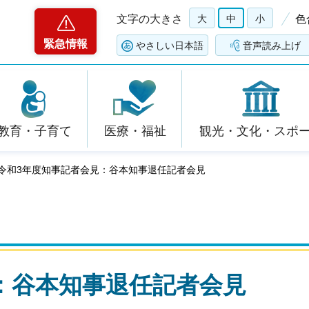
文字の大きさ
大
中
小
色
緊急情報
やさしい日本語
音声読み上げ
教育・子育て
医療・福祉
観光・文化・スポ
 令和3年度知事記者会見：谷本知事退任記者会見
：谷本知事退任記者会見