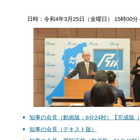
日時：令和4年3月25日（金曜日） 15時0
知事の会見（動画版：6分24秒）【完成版
知事の会見（テキスト版）