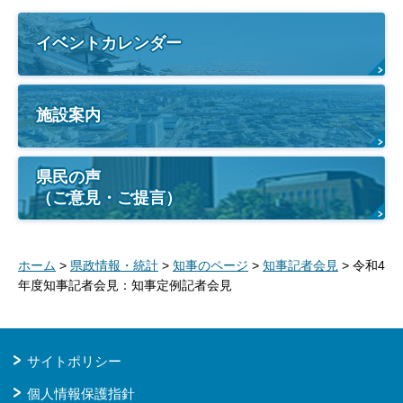
イベントカレンダー
施設案内
県民の声
（ご意見・ご提言）
ホーム
>
県政情報・統計
>
知事のページ
>
知事記者会見
> 令和4
年度知事記者会見：知事定例記者会見
サイトポリシー
個人情報保護指針