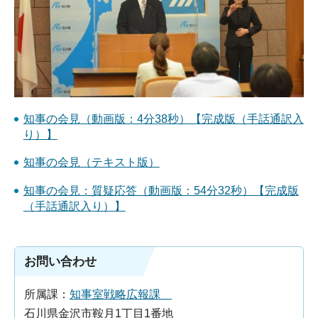
知事の会見（動画版：4分38秒）【完成版（手話通訳入
り）】
知事の会見（テキスト版）
知事の会見：質疑応答（動画版：54分32秒）【完成版
（手話通訳入り）】
お問い合わせ
所属課：
知事室戦略広報課
石川県金沢市鞍月1丁目1番地