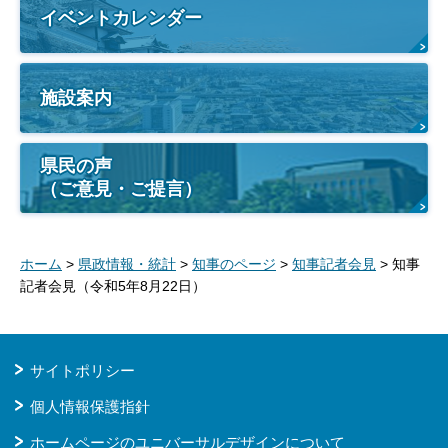
イベントカレンダー
施設案内
県民の声
（ご意見・ご提言）
ホーム
>
県政情報・統計
>
知事のページ
>
知事記者会見
> 知事
記者会見（令和5年8月22日）
サイトポリシー
個人情報保護指針
ホームページのユニバーサルデザインについて