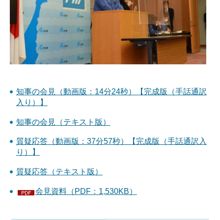
知事の会見（動画版：14分24秒）【完成版（手話通訳
入り）】
知事の会見（テキスト版）
質疑応答（動画版：37分57秒）【完成版（手話通訳入
り）】
質疑応答（テキスト版）
会見資料（PDF：1,530KB）