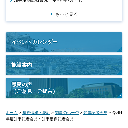
もっと見る
イベントカレンダー
施設案内
県民の声
（ご意見・ご提言）
ホーム
>
県政情報・統計
>
知事のページ
>
知事記者会見
> 令和4
年度知事記者会見：知事定例記者会見