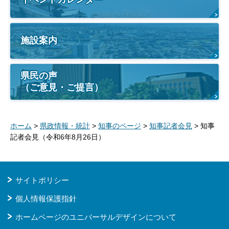
施設案内
県民の声
（ご意見・ご提言）
ホーム
>
県政情報・統計
>
知事のページ
>
知事記者会見
> 知事
記者会見（令和6年8月26日）
サイトポリシー
個人情報保護指針
ホームページのユニバーサルデザインについて