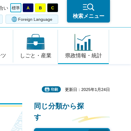
合い
標準
A
B
C
検索メニュー
Foreign Language
ーツ
しごと・産業
県政情報・統計
更新日：2025年1月24日
印刷
同じ分類から探
す