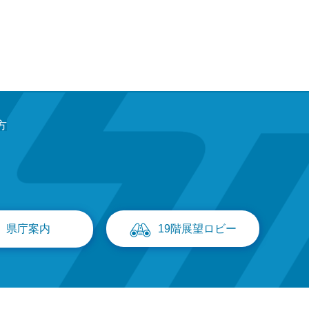
方
県庁案内
19階展望ロビー