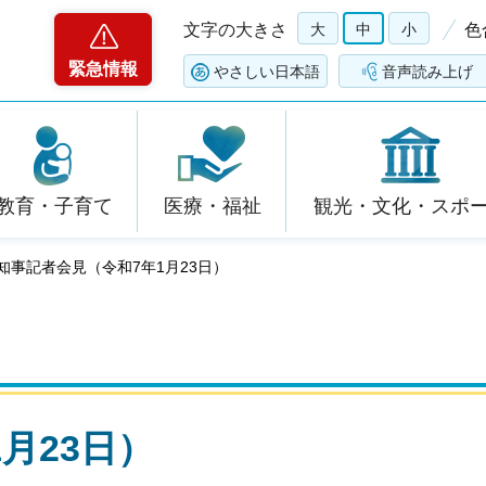
文字の大きさ
大
中
小
色
緊急情報
やさしい日本語
音声読み上げ
教育・子育て
医療・福祉
観光・文化・スポ
 知事記者会見（令和7年1月23日）
月23日）