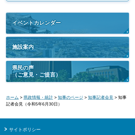
イベントカレンダー
施設案内
県民の声
（ご意見・ご提言）
ホーム
>
県政情報・統計
>
知事のページ
>
知事記者会見
> 知事
記者会見（令和5年6月30日）
サイトポリシー