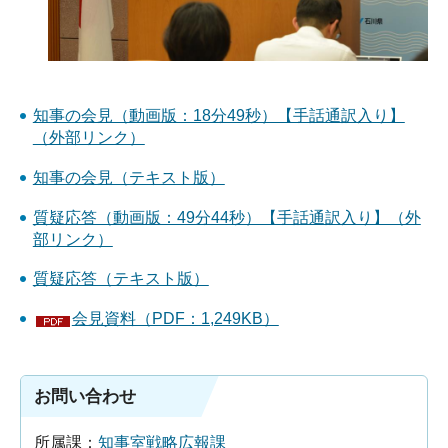
知事の会見（動画版：18分49秒）【手話通訳入り】
（外部リンク）
知事の会見（テキスト版）
質疑応答（動画版：49分44秒）【手話通訳入り】（外
部リンク）
質疑応答（テキスト版）
会見資料（PDF：1,249KB）
お問い合わせ
所属課：
知事室戦略広報課