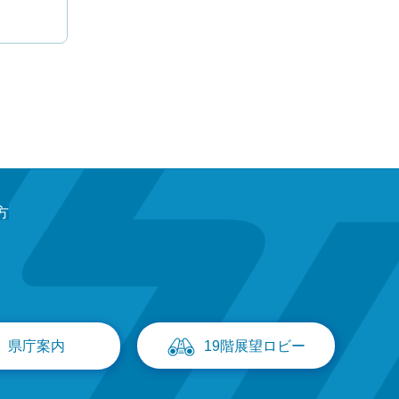
方
県庁案内
19階展望ロビー