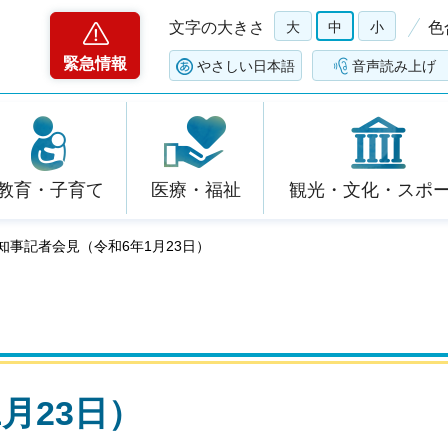
文字の大きさ
大
中
小
色
緊急情報
やさしい日本語
音声読み上げ
教育・子育て
医療・福祉
観光・文化・スポ
 知事記者会見（令和6年1月23日）
月23日）