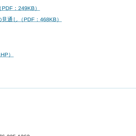
DF：249KB）
通し（PDF：468KB）
HP）