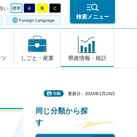
合い
標準
A
B
C
検索メニュー
Foreign Language
ーツ
しごと・産業
県政情報・統計
更新日：2024年1月24日
印刷
同じ分類から探
す