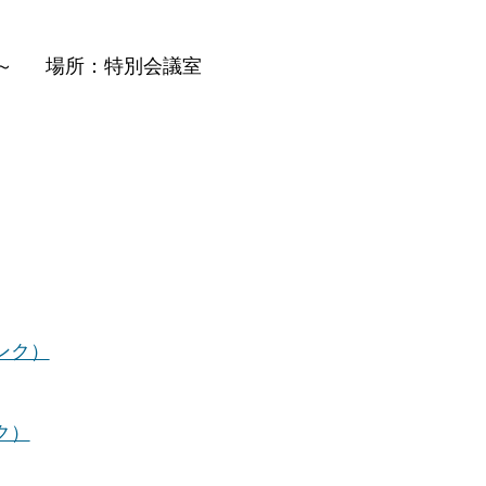
0分～ 場所：特別会議室
ンク）
ク）