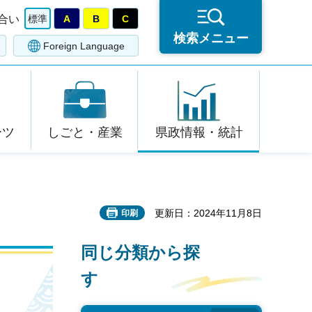
合い
標準
A
B
C
検索メニュー
Foreign Language
ーツ
しごと・産業
県政情報・統計
更新日：2024年11月8日
印刷
同じ分類から探
す