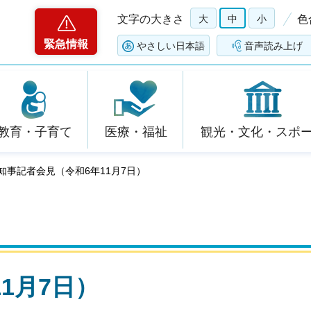
文字の大きさ
大
中
小
色
緊急情報
やさしい日本語
音声読み上げ
教育・子育て
医療・福祉
観光・文化・スポ
 知事記者会見（令和6年11月7日）
1月7日）