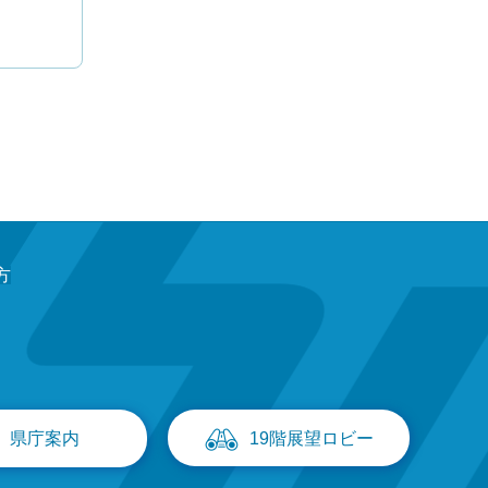
方
県庁案内
19階展望ロビー