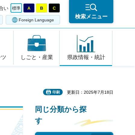
合い
標準
A
B
C
検索メニュー
Foreign Language
ーツ
しごと・産業
県政情報・統計
更新日：2025年7月18日
印刷
同じ分類から探
す