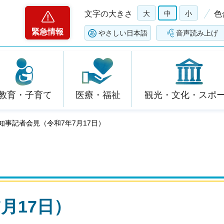
文字の大きさ
大
中
小
色
緊急情報
やさしい日本語
音声読み上げ
教育・子育て
医療・福祉
観光・文化・スポ
 知事記者会見（令和7年7月17日）
月17日）