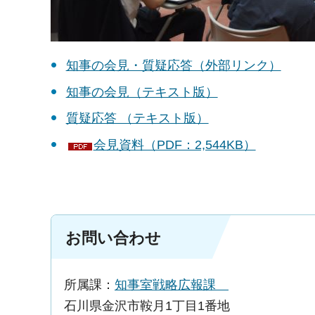
知事の会見・質疑応答（外部リンク）
知事の会見（テキスト版）
質疑応答 （テキスト版）
会見資料（PDF：2,544KB）
お問い合わせ
所属課：
知事室戦略広報課
石川県金沢市鞍月1丁目1番地