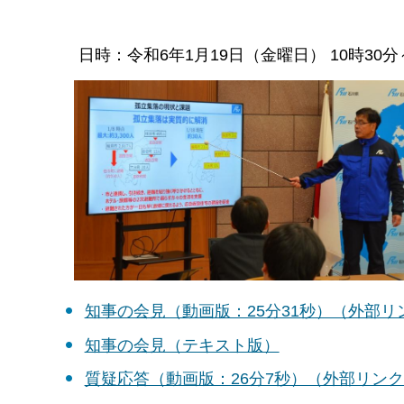
日時：令和6年1月19日（金曜日） 10時3
知事の会見（動画版：25分31秒）（外部リ
知事の会見（テキスト版）
質疑応答（動画版：26分7秒）（外部リン