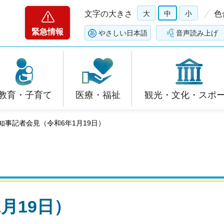
文字の大きさ
大
中
小
色
緊急情報
やさしい日本語
音声読み上げ
教育・子育て
医療・福祉
観光・文化・スポ
 知事記者会見（令和6年1月19日）
月19日）