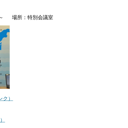
0分～ 場所：特別会議室
ンク）
ク）