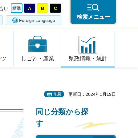
合い
標準
A
B
C
検索メニュー
Foreign Language
ーツ
しごと・産業
県政情報・統計
更新日：2024年1月19日
印刷
同じ分類から探
す