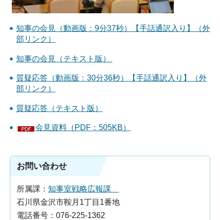
知事の会見（動画版：9分37秒）【手話通訳入り】（外
部リンク）
知事の会見（テキスト版）
質疑応答（動画版：30分36秒）【手話通訳入り】（外
部リンク）
質疑応答（テキスト版）
会見資料（PDF：505KB）
お問い合わせ
所属課：
知事室戦略広報課
石川県金沢市鞍月1丁目1番地
電話番号：076-225-1362