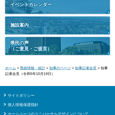
イベントカレンダー
施設案内
県民の声
（ご意見・ご提言）
ホーム
>
県政情報・統計
>
知事のページ
>
知事記者会見
> 知事
記者会見（令和5年10月19日）
サイトポリシー
個人情報保護指針
ホームページのユニバーサルデザインについて