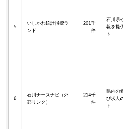
石川県や
いしかわ統計指標ラ
201千
5
報を提供
ンド
件
ト
県内の看
石川ナースナビ（外
214千
6
び求人の
部リンク）
件
ト