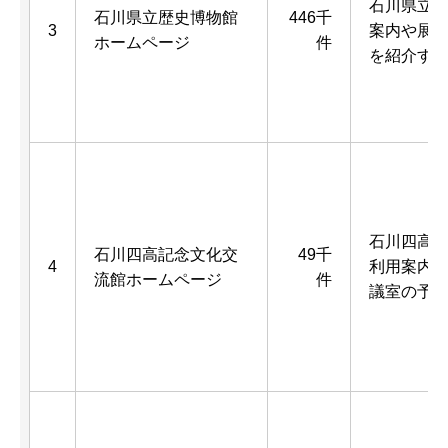
石川県立
石川県立歴史博物館
446千
3
案内や展
ホームページ
件
を紹介す
石川四高
石川四高記念文化交
49千
4
利用案内
流館ホームページ
件
議室の予