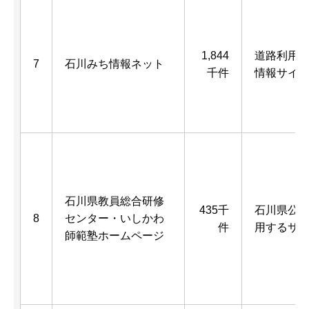
1,844
道路利用
7
石川みち情報ネット
千件
情報サイ
石川県教員総合研修
435千
石川県公
8
センター・いしかわ
件
用するサ
師範塾ホームページ