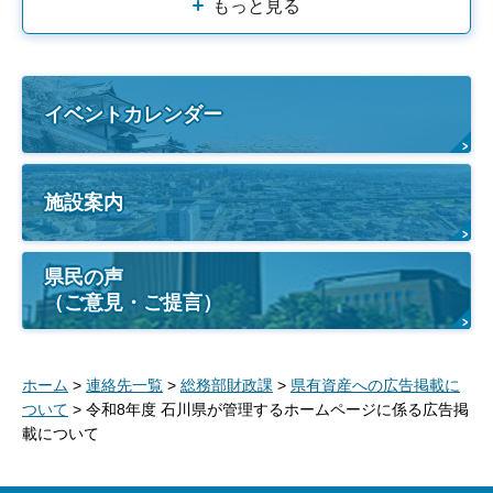
もっと見る
イベントカレンダー
施設案内
県民の声
（ご意見・ご提言）
ホーム
>
連絡先一覧
>
総務部財政課
>
県有資産への広告掲載に
ついて
> 令和8年度 石川県が管理するホームページに係る広告掲
載について