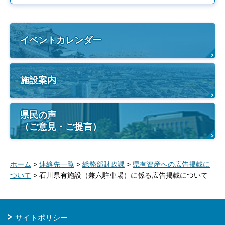
イベントカレンダー
施設案内
県民の声
（ご意見・ご提言）
ホーム
>
連絡先一覧
>
総務部財政課
>
県有資産への広告掲載に
ついて
> 石川県有施設（兼六駐車場）に係る広告掲載について
サイトポリシー