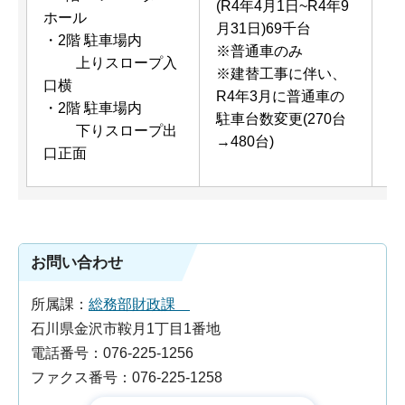
(R4年4月1日~R4年9
(
ホール
月31日)69千台
普
・2階 駐車場内
※普通車のみ
観
上りスロープ入
※建替工事に伴い、
※
口横
R4年3月に普通車の
は
・2階 駐車場内
駐車台数変更(270台
定
下りスロープ出
→480台)
口正面
お問い合わせ
所属課：
総務部財政課
石川県金沢市鞍月1丁目1番地
電話番号：076-225-1256
ファクス番号：076-225-1258