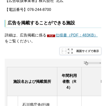
【広告取扱事業者】株式会社 北広
【電話番号】076-244-8700
広告を掲載することができる施設
詳細は、広告掲載に係る
仕様書（PDF：483KB）
をご覧ください。
画面サイズで表示
年間利用
施設名および掲載箇所
者数（R
P
4）
石川県庁舎(行政