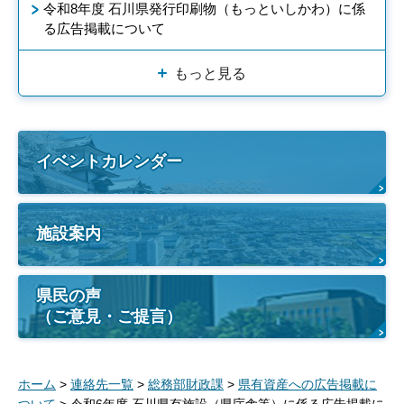
令和8年度 石川県発行印刷物（もっといしかわ）に係
る広告掲載について
もっと見る
イベントカレンダー
施設案内
県民の声
（ご意見・ご提言）
ホーム
>
連絡先一覧
>
総務部財政課
>
県有資産への広告掲載に
ついて
> 令和6年度 石川県有施設（県庁舎等）に係る広告掲載に