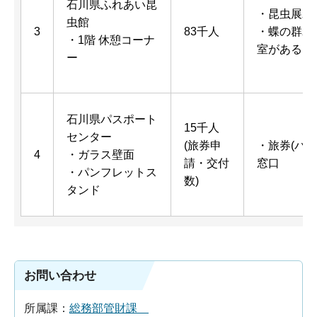
石川県ふれあい昆
・昆虫展示
虫館
3
83千人
・蝶の群れ
・1階 休憩コーナ
室がある
ー
石川県パスポート
15千人
センター
(旅券申
・旅券(パ
4
・ガラス壁面
請・交付
窓口
・パンフレットス
数)
タンド
お問い合わせ
所属課：
総務部管財課