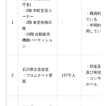
庁舎)
・2階 市町交流コ
・職員約1,
ーナー
ている
1
・2階 食堂前掲示
-
・年間約7
板
用している
・19階 自動販売
機横パーティショ
ン
・邦楽及び
石川県立音楽堂
及び発信拠
2
・プロムナード壁
157千人
・コンサー
面
ホール、交