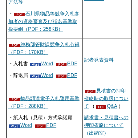
方法等
・
石川県物品等競争入札参
加者の資格審査及び指名基準取
扱要綱（PDF：258KB）
総務部管財課競争入札心得
（PDF：170KB）
記者発表資料
・入札書
Word
PDF
・辞退届
Word
PDF
見積書の押印
物品調達電子入札運用基準
省略時の取扱につい
（PDF：288KB）
て
（
Q&A
）
・紙入札（見積）方式承諾願
請求書・見積書への
Word
PDF
押印省略について
（出納室）