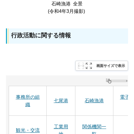
石崎漁港 全景
(令和4年3月撮影)
行政活動に関する情報
画面サイズで表示
事務所の組
電子入
七尾港
石崎漁港
織
工業用
関係機関一
観光・交流