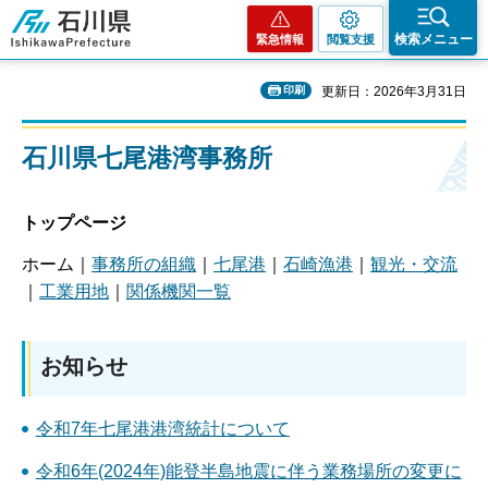
石川県
検索メニュー
緊急情報
閲覧支援
印刷
更新日：2026年3月31日
石川県七尾港湾事務所
トップページ
ホーム｜
事務所の組織
｜
七尾港
｜
石崎漁港
｜
観光・交流
｜
工業用地
｜
関係機関一覧
お知らせ
令和7年七尾港港湾統計について
令和6年(2024年)能登半島地震に伴う業務場所の変更に