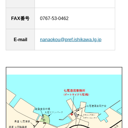
FAX番号
0767-53-0462
E-mail
nanaokou@pref.ishikawa.lg.jp