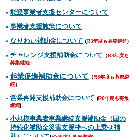
能登事業者支援センターについて
事業者支援施策について
なりわい補助金について
(
R8年度も募集継続
)
チャレンジ支援補助金について
（
R8年度も
募集継続
）
起業促進補助金について
（
R8年度も募集継
続
）
営業再開支援補助金について
(
R8年度も募集
継続
)
小規模事業者事業継続支援補助金（国の
持続化補助金災害支援枠への上乗せ補
助）について
(
R8年度も募集継続
)