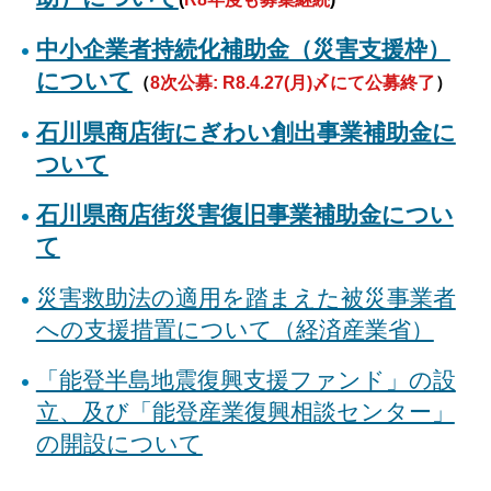
中小企業者持続化補助金（災害支援枠）
について
（
8次公募: R8.4.27(月)〆にて公募終了
）
石川県商店街にぎわい創出事業補助金に
ついて
石川県商店街災害復旧事業補助金につい
て
災害救助法の適用を踏まえた被災事業者
への支援措置について（経済産業省）
「能登半島地震復興支援ファンド」の設
立、及び「能登産業復興相談センター」
の開設について