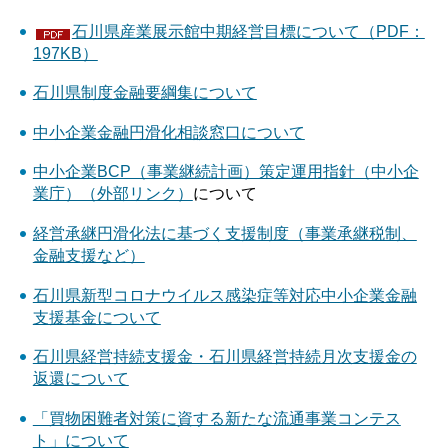
石川県産業展示館中期経営目標について（PDF：
197KB）
石川県制度金融要綱集について
中小企業金融円滑化相談窓口について
中小企業BCP（事業継続計画）策定運用指針（中小企
業庁）（外部リンク）
について
経営承継円滑化法に基づく支援制度（事業承継税制、
金融支援など）
石川県新型コロナウイルス感染症等対応中小企業金融
支援基金について
石川県経営持続支援金・石川県経営持続月次支援金の
返還について
「買物困難者対策に資する新たな流通事業コンテス
ト」について