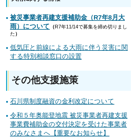
被災事業者再建支援補助金（R7年8月大
雨）について
（
R7年11/14で募集を締め切りまし
た
）
低気圧と前線による大雨に伴う災害に関
する特別相談窓口の設置
その他支援施策
石川県制度融資の金利改定について
令和５年奥能登地震 被災事業者再建支援
事業費補助金の交付決定を受けた事業者
のみなさまへ【重要なお知らせ】