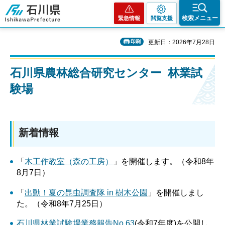
石川県
検索メニュー
緊急情報
閲覧支援
印刷
更新日：2026年7月28日
石川県農林総合研究センター 林業試
験場
新着情報
「
木工作教室（森の工房）
」を開催します。（令和8年
8月7日）
「
出動！夏の昆虫調査隊 in 樹木公園
」を開催しまし
た。（令和8年7月25日）
石川県林業試験場業務報告No.63
(令和7年度)を公開し