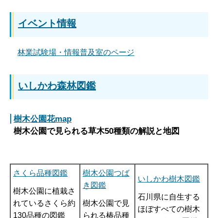
イベント情報
林業試験場・情報普及室のページ
いしかわ森林図鑑
樹木公園花map
樹木公園で見られる草木50種類の解説と地図
さくら品種図鑑
樹木公園つば
いしかわ樹木図鑑
き図鑑
樹木公園に植栽さ
石川県に自生する
れているさくら約
樹木公園で見
ほぼすべての樹木
130品種の図鑑
られる椿品種