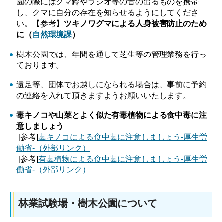
園の際にはクマ鈴やラジオ等の音の出るものを携帯
し、クマに自分の存在を知らせるようにしてくださ
い。【参考】
ツキノワグマによる人身被害防止のため
に（
自然環境課
）
樹木公園では、年間を通して芝生等の管理業務を行っ
ております。
遠足等、団体でお越しになられる場合は、事前に予約
の連絡を入れて頂きますようお願いいたします。
毒キノコや山菜とよく似た有毒植物
による食中毒に注
意しましょう
[参考]
毒キノコによる食中毒に注意しましょう-厚生労
働省-（外部リンク）
[参考]
有毒植物による食中毒に注意しましょう-厚生労
働省-（外部リンク）
林業試験場・樹木公園について