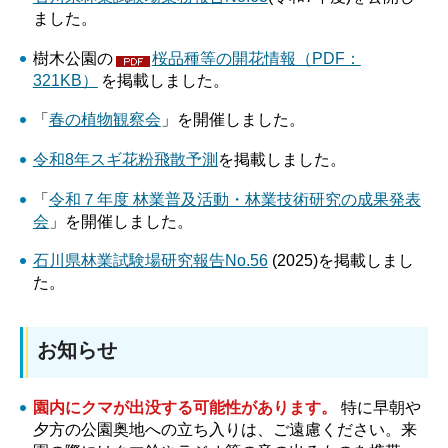
ました。
樹木公園の
桜品種等の開花情報（PDF：
321KB）
を掲載しました。
「
春の植物観察会
」を開催しました。
令和8年スギ花粉飛散予測
を掲載しました。
「
令和７年度 林業普及活動・林業技術研究の成果発表
会
」を開催しました。
石川県林業試験場研究報告No.56
(2025)を掲載しまし
た。
お知らせ
園内にクマが出没する可能性があります。
特に早朝や
夕方の公園奥地への立ち入りは、ご遠慮ください。来