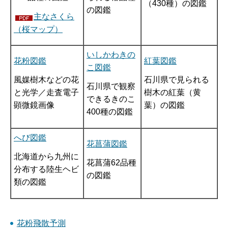
（430種）の図鑑
の図鑑
主なさくら
（桜マップ）
いしかわきの
花粉図鑑
紅葉図鑑
こ図鑑
風媒樹木などの花
石川県で見られる
石川県で観察
と光学／走査電子
樹木の紅葉（黄
できるきのこ
顕微鏡画像
葉）の図鑑
400種の図鑑
へび図鑑
花菖蒲図鑑
北海道から九州に
花菖蒲62品種
分布する陸生ヘビ
の図鑑
類の図鑑
花粉飛散予測