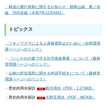
・林道の通行規制に関するお知らせ：順尾山線、巣ノ谷
線、河内谷線（令和7年12月04日）
トピックス
・ツキノワグマによる人身被害防止のために（自然環境
課ページへのリンク）
・
「いしかわの森で作る住宅推進事業」について（森林
管理課ページへのリンク）
・
山林の所在場所に関する申請手続きについて（森林管
理課ページへのリンク）
・歴史的用水探訪
鞍月用水（PDF：1,273KB）
・歴史的用水探訪
大野庄用水（PDF：967KB）