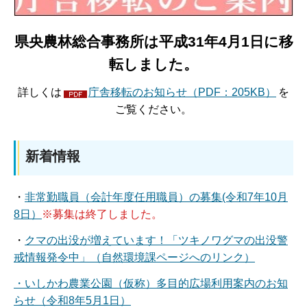
県央農林総合事務所は平成31年4月1日に移
転しました。
詳しくは
庁舎移転のお知らせ（PDF：205KB）
を
ご覧ください。
新着情報
・
非常勤職員（会計年度任用職員）の募集(令和7年10月
8日）
※募集は終了しました。
・
クマの出没が増えています！「ツキノワグマの出没警
戒情報発令中」（自然環境課ページへのリンク）
・いしかわ農業公園（仮称）多目的広場利用案内のお知
らせ（令和8年5月1日）