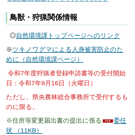
鳥獣・狩猟関係情報
◎
自然環境課トップページへのリンク
※
ツキノワグマによる人身被害防止のた
めに（自然環境課ページ）
令和7年度狩猟者登録申請書等の受付開始
日：令和7年9月16日（火曜日）
ただし、県央農林総合事務所で受付するも
のに限る。
※住所等変更届出書の提出に係る
委任
状 （11KB）