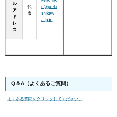
kenohno
ル
代
u@pref.i
ア
表
shikaw
ド
a.lg.jp
レ
ス
Q＆A（よくあるご質問）
よくある質問をクリックしてください。