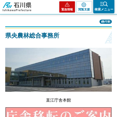
石川県
検索メニュー
緊急情報
閲覧支援
印刷
県央農林総合事務所
直江庁舎本館