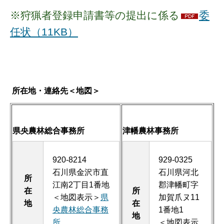
※狩猟者登録申請書等の提出に係る
委
任状（11KB）
所在地・連絡先＜地図＞
県央農林総合事務所
津幡農林事務所
920-8214
929-0325
石川県金沢市直
石川県河北
所
江南2丁目1番地
郡津幡町字
在
所
＜地図表示＞
県
加賀爪ヌ11
地
在
央農林総合事務
1番地1
地
所
＜地図表示