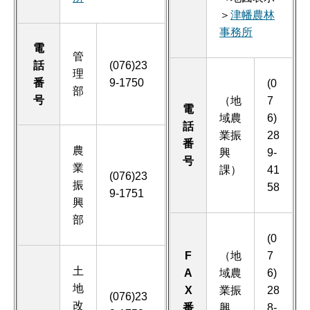
＞
津幡農林
事務所
電
管
話
(076)23
理
番
9-1750
(0
部
号
（地
7
電
域農
6)
話
業振
28
番
農
興
9-
号
業
課）
41
(076)23
振
58
9-1751
興
部
(0
F
（地
7
土
A
域農
6)
地
X
業振
28
(076)23
改
番
興
8-