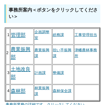
事務所案内＜ボタンをクリックしてくださ
い＞
企画調整
管理部
1
総務課
工事管理担当
室
農業振興
農業振興
担い手振興
津幡農林事務
2
課
課
所
部
土地改良
3
計画課
整備課
部
林業振興
森林部
4
森林保全課
課
事務所業務の詳細です、クリックしてください