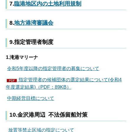
7.
臨港地区内の土地利用規制
8.
地方港湾審議会
9.指定管理者制度
1.滝港マリーナ
令和5年度以降の指定管理者の募集について
指定管理者の候補団体の選定結果について(令和4
年度選定結果)（PDF：89KB）
中期経営目標について
10.金沢港周辺 不法係留船対策
放置等禁止区域の指定について