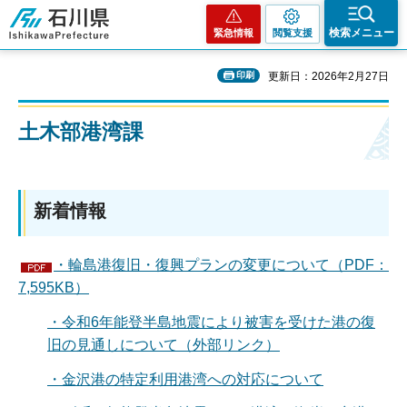
石川県
検索メニュー
緊急情報
閲覧支援
印刷
更新日：2026年2月27日
土木部港湾課
新着情報
・輪島港復旧・復興プランの変更について（PDF：
7,595KB）
・令和6年能登半島地震により被害を受けた港の復
旧の見通しについて（外部リンク）
・金沢港の特定利用港湾への対応について