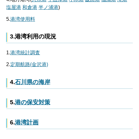
塩屋港
和倉港
半ノ浦港
)
5.
港湾使用料
3.港湾利用の現況
1.
港湾統計調査
2.
定期航路(金沢港)
4.
石川県の海岸
5.
港の保安対策
6.
港湾計画