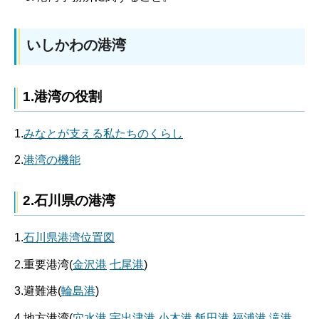
いしかわの港湾
1.港湾の役割
1.
みなとが支える私たちのくらし
2.
港湾の機能
2.石川県の港湾
1.
石川県港湾位置図
2.重要港湾(
金沢港
七尾港
)
3.避難港(
輪島港
)
4.地方港湾(
穴水港
宇出津港
小木港
飯田港
福浦港
滝港