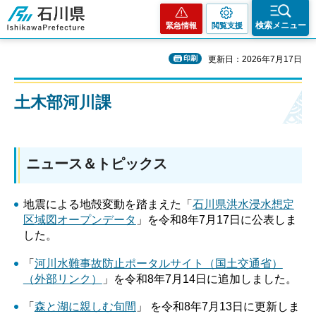
石川県
検索メニュー
緊急情報
閲覧支援
印刷
更新日：2026年7月17日
土木部河川課
ニュース＆トピックス
地震による地殻変動を踏まえた「
石川県洪水浸水想定
区域図オープンデータ
」を令和8年7月17日に公表しま
した。
「
河川水難事故防止ポータルサイト（国土交通省）
（外部リンク）
」を令和8年7月14日に追加しました。
「
森と湖に親しむ旬間
」 を令和8年7月13日に更新しま