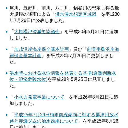
犀川、浅野川、前川、八丁川、鍋谷川の想定し得る最
大規模の降雨による「
洪水浸水想定区域図
」を平成30
年7月26日に公表しました。
「
大規模氾濫減災協議会
」を平成30年5月31日に追加
しました。
「
加越沿岸海岸保全基本計画
」及び「
能登半島沿岸海
岸保全基本計画
」を平成28年7月26日に更新しまし
た。
洪水時における水位情報を発表する基準(避難判断水
位・氾濫危険水位)
を平成28年5月25日に見直しまし
た。
「
小水力発電事業について
」を平成26年8月21日に追
加しました。
「
平成25年7月29日梅雨前線豪雨に対する粟津川放水
路と赤瀬ダムの治水効果について
」を平成25年8月26
日に追加しました。