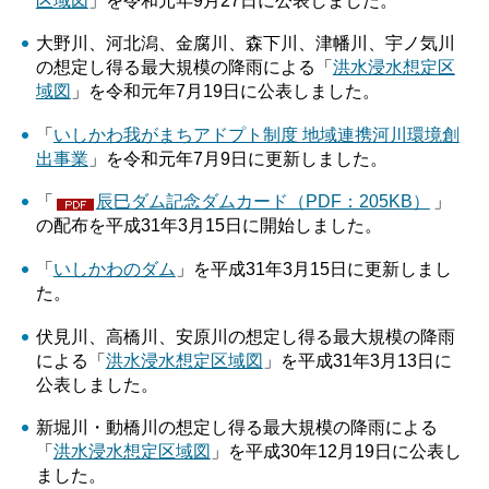
区域図
」を令和元年9月27日に公表しました。
大野川、河北潟、金腐川、森下川、津幡川、宇ノ気川
の想定し得る最大規模の降雨による「
洪水浸水想定区
域図
」を令和元年7月19日に公表しました。
「
いしかわ我がまちアドプト制度 地域連携河川環境創
出事業
」を令和元年7月9日に更新しました。
「
辰巳ダム記念ダムカード（PDF：205KB）
」
の配布を平成31年3月15日に開始しました。
「
いしかわのダム
」を平成31年3月15日に更新しまし
た。
伏見川、高橋川、安原川の想定し得る最大規模の降雨
による「
洪水浸水想定区域図
」を平成31年3月13日に
公表しました。
新堀川・動橋川の想定し得る最大規模の降雨による
「
洪水浸水想定区域図
」を平成30年12月19日に公表し
ました。