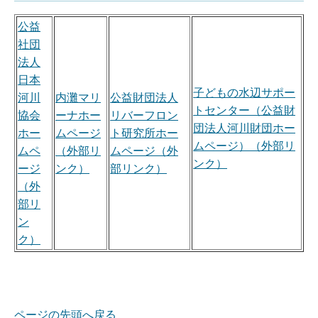
公益
社団
法人
日本
子どもの水辺サポー
河川
内灘マリ
公益財団法人
トセンター（公益財
協会
ーナホー
リバーフロン
団法人河川財団ホー
ホー
ムページ
ト研究所ホー
ムページ）（外部リ
ムペ
（外部リ
ムページ（外
ンク）
ージ
ンク）
部リンク）
（外
部リ
ン
ク）
ページの先頭へ戻る