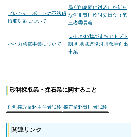
局所的豪雨に対応した新た
プレジャーボートの不法係
な河川管理検討委員会（第
留船対策について
三者委員会）
いしかわ我がまちアドプト
小水力発電事業について
制度 地域連携河川環境創出
事業
砂利採取業・採石業に関すること
砂利採取業務主任者試験
採石業務管理者試験
関連リンク