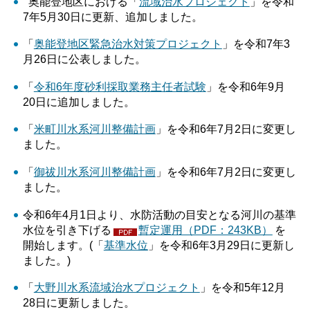
奥能登地区における「
流域治水プロジェクト
」を令和
7年5月30日に更新、追加しました。
「
奥能登地区緊急治水対策プロジェクト
」を令和7年3
月26日に公表しました。
「
令和6年度砂利採取業務主任者試験
」を令和6年9月
20日に追加しました。
「
米町川水系河川整備計画
」を令和6年7月2日に変更し
ました。
「
御祓川水系河川整備計画
」を令和6年7月2日に変更し
ました。
令和6年4月1日より、水防活動の目安となる河川の基準
水位を引き下げる
暫定運用（PDF：243KB）
を
開始します。(「
基準水位
」を令和6年3月29日に更新し
ました。)
「
大野川水系流域治水プロジェクト
」を令和5年12月
28日に更新しました。