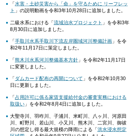
「
水害・土砂災害から「命」を守るために リーフレッ
ト
」の説明動画を令和3年10月28日に追加しました。
二級水系における「
流域治水プロジェクト
」を令和3年
8月30日に追加しました。
「
手取川水系手取川下流左岸圏域河川整備計画
」を令
和2年11月17日に策定しました。
「
熊木川水系河川整備基本方針
」を令和2年11月17日
に変更しました。
「
ダムカード配布の再開について
」を令和2年10月30
日に更新しました。
「
占用許可に係る家賃支援給付金の審査実務における
取扱い
」を令和2年8月4日に追加しました。
大聖寺川、羽咋川、子浦川、米町川、八ヶ川、河原田
川、町野川、若山川、小又川、熊木川、二宮川、御祓
川の想定し得る最大規模の降雨による「
洪水浸水想定