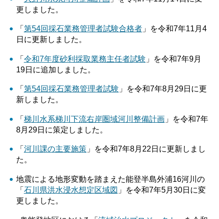
更しました。
「
第54回採石業務管理者試験合格者
」を令和7年11月4
日に更新しました。
「
令和7年度砂利採取業務主任者試験
」を令和7年9月
19日に追加しました。
「
第54回採石業務管理者試験
」を令和7年8月29日に更
新しました。
「
梯川水系梯川下流右岸圏域河川整備計画
」を令和7年
8月29日に策定しました。
「
河川課の主要施策
」を令和7年8月22日に更新しまし
た。
地震による地形変動を踏まえた能登半島外浦16河川の
「
石川県洪水浸水想定区域図
」を令和7年5月30日に変
更しました。