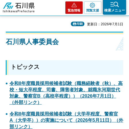
石川県
検索メニュー
緊急情報
閲覧支援
印刷
更新日：2026年7月1日
石川県人事委員会
トピックス
令和8年度職員採用候補者試験（職務経験者（秋）、高
校・短大卒程度、司書、障害者対象、就職氷河期世代
対象、警察官B（高校卒程度））（2026年7月1日）
（外部リンク）
令和8年度職員採用候補者試験（大学卒程度、警察官
A（大学卒））の実施について（2026年5月11日）（外
部リンク）