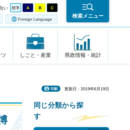
合い
標準
A
B
C
検索メニュー
Foreign Language
ーツ
しごと・産業
県政情報・統計
更新日：2019年6月19日
印刷
同じ分類から探
す
博